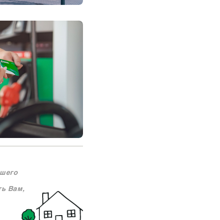
чшего
ть Вам,