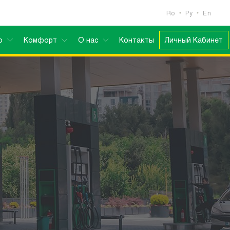
Ro
Ру
En
о
Комфорт
О нас
Контакты
Личный Кабинет