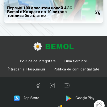
Первым 100 клиентам новой АЗС
03
Bemol в Комрате по 10 литров
mai
топлива бесплатно
Politica de integritate
Linia fierbinte
Întrebări și Răspunsuri
Politica de confidențialitate
App Store
Google Play